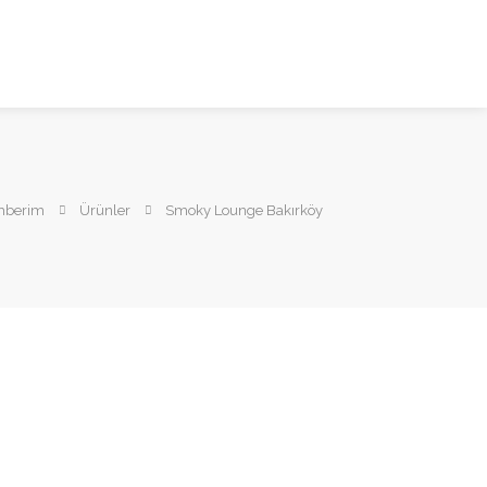
ehberim
Ürünler
Smoky Lounge Bakırköy