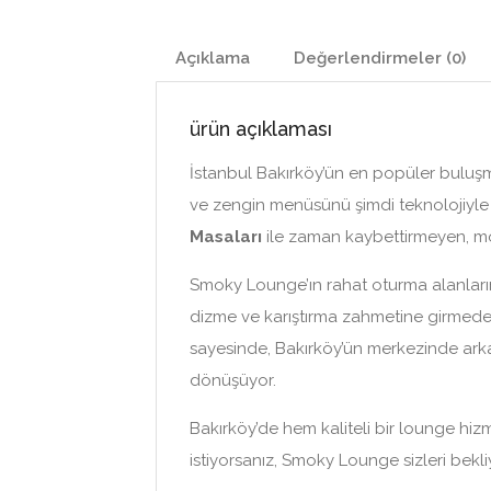
Açıklama
Değerlendirmeler (0)
ürün açıklaması
İstanbul Bakırköy’ün en popüler buluş
ve zengin menüsünü şimdi teknolojiyle b
Masaları
ile zaman kaybettirmeyen, m
Smoky Lounge’ın rahat oturma alanların
dizme ve karıştırma zahmetine girmeden 
sayesinde, Bakırköy’ün merkezinde arka
dönüşüyor.
Bakırköy’de hem kaliteli bir lounge h
istiyorsanız, Smoky Lounge sizleri bekli