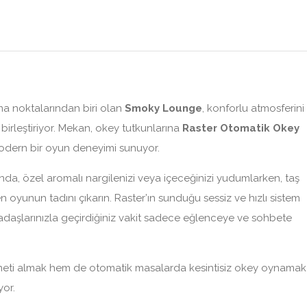
ma noktalarından biri olan
Smoky Lounge
, konforlu atmosferini
irleştiriyor. Mekan, okey tutkunlarına
Raster Otomatik Okey
odern bir oyun deneyimi sunuyor.
da, özel aromalı nargilenizi veya içeceğinizi yudumlarken, taş
oyunun tadını çıkarın. Raster’ın sunduğu sessiz ve hızlı sistem
daşlarınızla geçirdiğiniz vakit sadece eğlenceye ve sohbete
izmeti almak hem de otomatik masalarda kesintisiz okey oynamak
yor.