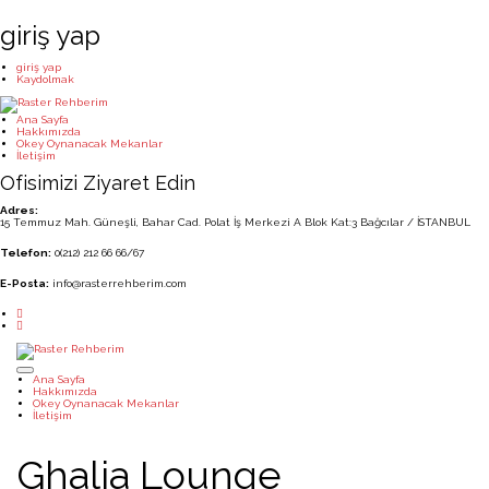
giriş yap
giriş yap
Kaydolmak
Ana Sayfa
Hakkımızda
Okey Oynanacak Mekanlar
İletişim
Ofisimizi Ziyaret Edin
Adres:
15 Temmuz Mah. Güneşli, Bahar Cad. Polat İş Merkezi A Blok Kat:3 Bağcılar / İSTANBUL
Telefon:
0(212) 212 66 66/67
E-Posta:
info@rasterrehberim.com
Ana Sayfa
Hakkımızda
Okey Oynanacak Mekanlar
İletişim
Ghalia Lounge