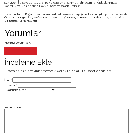
sunuyor. Bu sayede taş dizme ve dağıtma zahmeti olmadan, arkadaşlarınızla
konforlu ve kesintisiz bir oyun keyfi yaşayabilirsiniz.
Ferah ortamı, Boğaz manzarası, kaliteli servis anlayışı ve teknolojik oyun altyapısıyla
Ghalia Lounge, Beykoz’da nostaljiye ve eğlenceye modern bir dokunuş katan özel
bir buluşma noktasıdır.
Yorumlar
Henüz yorum yok.
İnceleme Ekle
İnceleme Ekle
E-posta adresiniz yayınlanmayacak.
Gerekli alanlar
*
ile işaretlenmişlerdir
İsim
*
E-posta
*
Puanınız
Yorumunuz