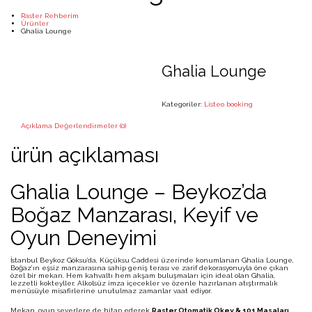
Raster Rehberim
Ürünler
Ghalia Lounge
Ghalia Lounge
Kategoriler:
Listeo booking
Açıklama
Değerlendirmeler (0)
ürün açıklaması
Ghalia Lounge – Beykoz’da
Boğaz Manzarası, Keyif ve
Oyun Deneyimi
İstanbul Beykoz Göksu’da, Küçüksu Caddesi üzerinde konumlanan Ghalia Lounge,
Boğaz’ın eşsiz manzarasına sahip geniş terası ve zarif dekorasyonuyla öne çıkan
özel bir mekan. Hem kahvaltı hem akşam buluşmaları için ideal olan Ghalia,
lezzetli kokteyller, Alkolsüz imza içecekler ve özenle hazırlanan atıştırmalık
menüsüyle misafirlerine unutulmaz zamanlar vaat ediyor.
Mekan, oyun severlere de hitap ederek
Raster Otomatik Okey & 101 Masaları