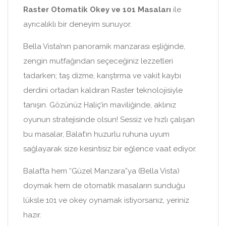
Raster Otomatik Okey ve 101 Masaları
ile
ayrıcalıklı bir deneyim sunuyor.
Bella Vista’nın panoramik manzarası eşliğinde,
zengin mutfağından seçeceğiniz lezzetleri
tadarken; taş dizme, karıştırma ve vakit kaybı
derdini ortadan kaldıran Raster teknolojisiyle
tanışın. Gözünüz Haliç’in maviliğinde, aklınız
oyunun stratejisinde olsun! Sessiz ve hızlı çalışan
bu masalar, Balat’ın huzurlu ruhuna uyum
sağlayarak size kesintisiz bir eğlence vaat ediyor.
Balat’ta hem “Güzel Manzara”ya (Bella Vista)
doymak hem de otomatik masaların sunduğu
lüksle 101 ve okey oynamak istiyorsanız, yeriniz
hazır.